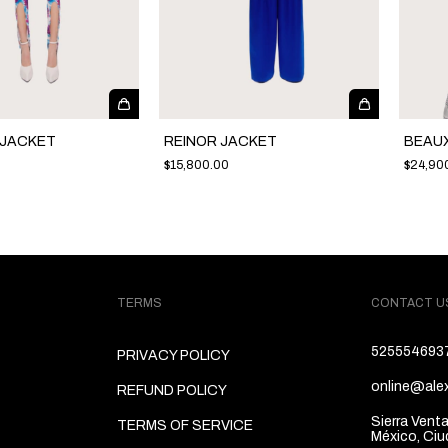
 JACKET
REINOR JACKET
BEAU
$15,800.00
$24,90
TERMS
CONTACT U
525554693
PRIVACY POLICY
online@alex
REFUND POLICY
Sierra Vent
TERMS OF SERVICE
México, Ciu