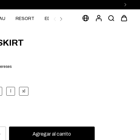
AU
RESORT
EDITORIAL
SKIRT
tereses
l
xl