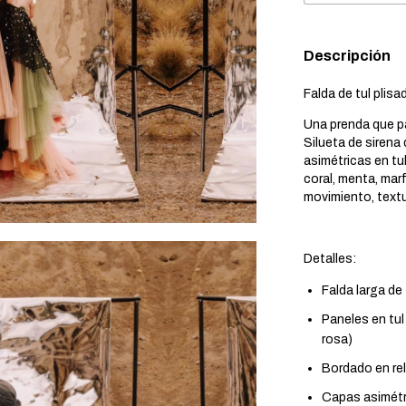
Descripción
Falda de tul plis
Una prenda que par
Silueta de sirena
asimétricas en t
coral, menta, mar
movimiento, textu
Detalles:
Falda larga de
Paneles en tul 
rosa)
Bordado en re
Capas asimétr