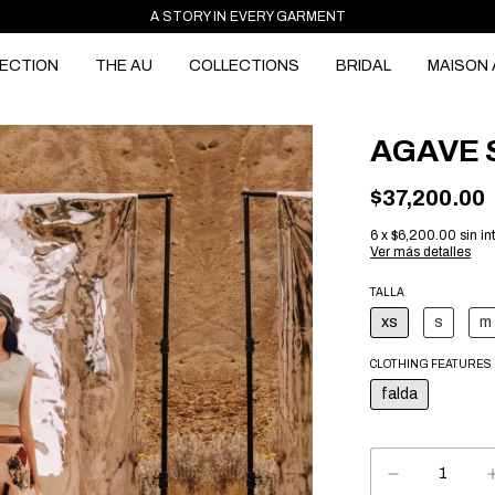
A STORY IN EVERY GARMENT
ECTION
THE AU
COLLECTIONS
BRIDAL
MAISON 
AGAVE 
$37,200.00
6
x
$6,200.00
sin in
Ver más detalles
TALLA
xs
s
m
CLOTHING FEATURES
falda