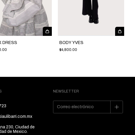
X DRESS
BODY YVES
0.00
$4,800.00
S
NEWSLETTER
723
iaulibarri.com.mx
ana 230, Ciudad de
dad de Mexico.