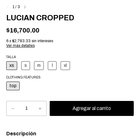
1
/
3
LUCIAN CROPPED
$16,700.00
6
x
$2,783.33
sin intereses
Ver más detalles
TALLA
xs
s
m
l
xl
CLOTHING FEATURES
top
Descripción